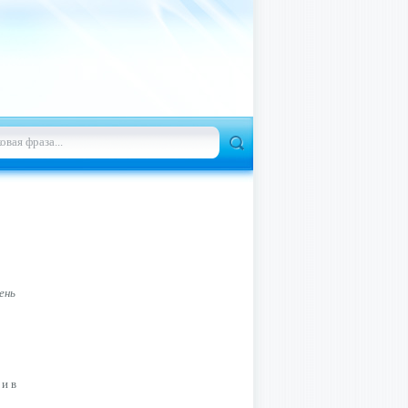
ень
и в