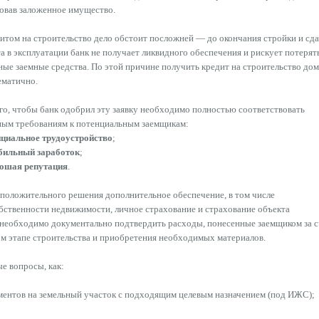
овав заложенное имущество.
итом на строительство дело обстоит посложней — до окончания стройки и сд
а в эксплуатации банк не получает ликвидного обеспечения и рискует потерят
ые заемные средства. По этой причине получить кредит на строительство дом
ематично.
го, чтобы банк одобрил эту заявку необходимо полностью соответствовать
ным требованиям к потенциальным заемщикам:
циальное трудоустройство
;
бильный заработок
;
ошая репутация
.
положительного решения дополнительное обеспечение, в том числе
бственности недвижимости, личное страхование и страхование объекта
 необходимо документально подтвердить расходы, понесенные заемщиком за с
м этапе строительства и приобретения необходимых материалов.
е вопросы, как:
ентов на земельный участок с подходящим целевым назначением (под ИЖС);