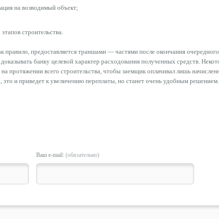
ация на возводимый объект;
 этапов строительства.
как правило, предоставляется траншами — частями после окончания очередного
 доказывать банку целевой характер расходования полученных средств. Неко
 на протяжении всего строительства, чтобы заемщик оплачивал лишь начислен
я, это и приведет к увеличению переплаты, но станет очень удобным решением.
Ваш e-mail:
(обязательно)