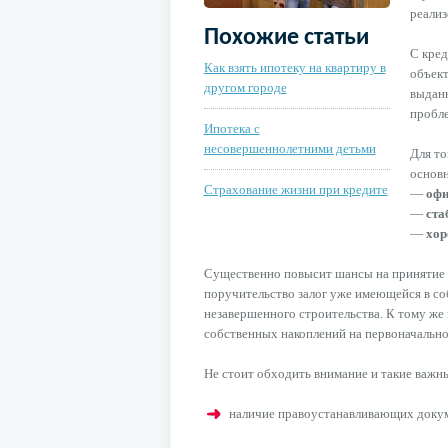
реализ
Похожие статьи
С кред
Как взять ипотеку на квартиру в
объект
другом городе
выданн
пробл
Ипотека с
несовершеннолетними детьми
Для то
основ
Страхование жизни при кредите
—
офи
—
ста
—
хор
Существенно повысит шансы на принятие 
поручительство залог уже имеющейся в со
незавершенного строительства. К тому же
собственных накоплений на первоначально
Не стоит обходить внимание и такие важны
наличие правоустанавливающих докум