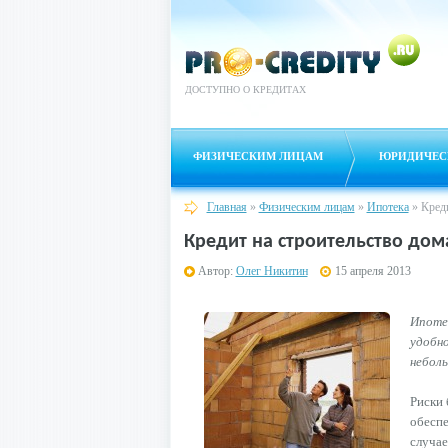
ДОСТУПНО О КРЕДИТАХ
ФИЗИЧЕСКИМ ЛИЦАМ
ЮРИДИЧЕС
Главная
»
Физическим лицам
»
Ипотека
»
Креди
Кредит на строительство дом
Автор:
Олег Никитин
15 апреля 2013
Ипоте
удобно
небол
Риски 
обеспе
случае