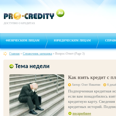
ДОСТУПНО О КРЕДИТАХ
ФИЗИЧЕСКИМ ЛИЦАМ
ЮРИДИЧЕСКИМ ЛИЦАМ
СПРАВ
Главная
»
Справочник заемщика
»
Вопрос-Ответ
(Page 3)
Тема недели
Как взять кредит с п
Автор: Олег Никитин
6 дека
Подпорченная кредитная ис
если вам понадобилось взя
кредитную карту. Сведения
кредитных историй. Подписы
подробнее