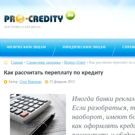
ДОСТУПНО О КРЕДИТАХ
ФИЗИЧЕСКИМ ЛИЦАМ
ЮРИДИЧЕСКИМ ЛИЦАМ
СПРАВ
Главная
»
Справочник заемщика
»
Вопрос-Ответ
»
Как рассчитать переплату по 
Как рассчитать переплату по кредиту
Автор:
Олег Никитин
25 февраля 2013
Иногда банки рекла
Если разобраться, т
наоборот, имеют бо
как оформлять кред
рассчитать и убедит