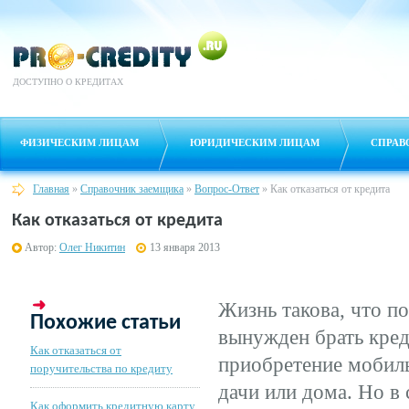
ДОСТУПНО О КРЕДИТАХ
ФИЗИЧЕСКИМ ЛИЦАМ
ЮРИДИЧЕСКИМ ЛИЦАМ
СПРАВ
Главная
»
Справочник заемщика
»
Вопрос-Ответ
»
Как отказаться от кредита
Как отказаться от кредита
Автор:
Олег Никитин
13 января 2013
Жизнь такова, что п
Похожие статьи
вынужден брать кред
Как отказаться от
приобретение мобиль
поручительства по кредиту
дачи или дома. Но в
Как оформить кредитную карту