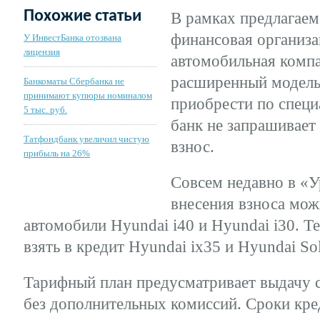
Похожие статьи
В рамках предлагае
финансовая организа
У ИнвестБанка отозвана
лицензия
автомобильная компа
расширенный модель
Банкоматы Сбербанка не
принимают купюры номиналом
приобрести по спец
5 тыс. руб.
банк не запрашивает
Татфондбанк увеличил чистую
взнос.
прибыль на 26%
Совсем недавно в «У
внесения взноса мо
автомобили Hyundai i40 и Hyundai i30. Т
взять в кредит Hyundai ix35 и Hyundai Sol
Тарифный план предусматривает выдачу 
без дополнительных комиссий. Сроки кре