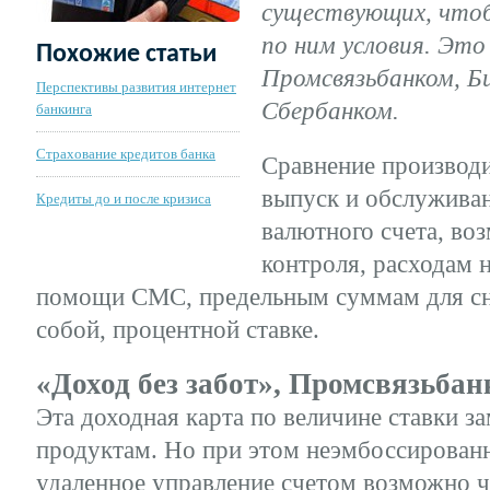
существующих, что
по ним условия. Эт
Похожие статьи
Промсвязьбанком, Б
Перспективы развития интернет
Сбербанком.
банкинга
Страхование кредитов банка
Сравнение производи
выпуск и обслуживан
Кредиты до и после кризиса
валютного счета, во
контроля, расходам 
помощи СМС, предельным суммам для сня
собой, процентной ставке.
«Доход без забот», Промсвязьбан
Эта доходная карта по величине ставки з
продуктам. Но при этом неэмбоссированна
удаленное управление счетом возможно ч